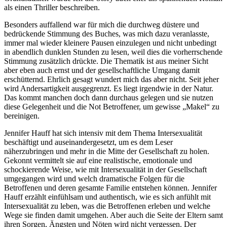
als einen Thriller beschreiben.
Besonders auffallend war für mich die durchweg düstere und
bedrückende Stimmung des Buches, was mich dazu veranlasste,
immer mal wieder kleinere Pausen einzulegen und nicht unbedingt
in abendlich dunklen Stunden zu lesen, weil dies die vorherrschende
Stimmung zusätzlich drückte. Die Thematik ist aus meiner Sicht
aber eben auch ernst und der gesellschaftliche Umgang damit
erschütternd. Ehrlich gesagt wundert mich das aber nicht. Seit jeher
wird Andersartigkeit ausgegrenzt. Es liegt irgendwie in der Natur.
Das kommt manchen doch dann durchaus gelegen und sie nutzen
diese Gelegenheit und die Not Betroffener, um gewisse „Makel“ zu
bereinigen.
Jennifer Hauff hat sich intensiv mit dem Thema Intersexualität
beschäftigt und auseinandergesetzt, um es dem Leser
näherzubringen und mehr in die Mitte der Gesellschaft zu holen.
Gekonnt vermittelt sie auf eine realistische, emotionale und
schockierende Weise, wie mit Intersexualität in der Gesellschaft
umgegangen wird und welch dramatische Folgen für die
Betroffenen und deren gesamte Familie entstehen können. Jennifer
Hauff erzählt einfühlsam und authentisch, wie es sich anfühlt mit
Intersexualität zu leben, was die Betroffenen erleben und welche
Wege sie finden damit umgehen. Aber auch die Seite der Eltern samt
ihren Sorgen, Ängsten und Nöten wird nicht vergessen. Der