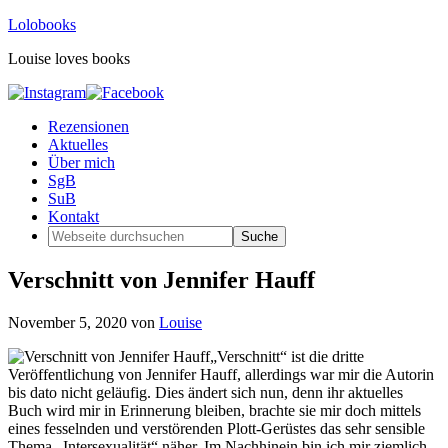
Lolobooks
Louise loves books
Rezensionen
Aktuelles
Über mich
SgB
SuB
Kontakt
Verschnitt von Jennifer Hauff
November 5, 2020
von
Louise
„Verschnitt“ ist die dritte
Veröffentlichung von Jennifer Hauff, allerdings war mir die Autorin
bis dato nicht geläufig. Dies ändert sich nun, denn ihr aktuelles
Buch wird mir in Erinnerung bleiben, brachte sie mir doch mittels
eines fesselnden und verstörenden Plott-Gerüstes das sehr sensible
Thema „Intersexualität“ näher. Im Nachhinein bin ich mir ziemlich