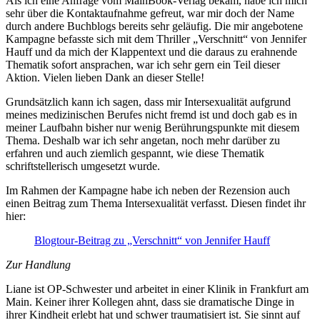
Als ich eine Anfrage vom MainBook-Verlag bekam, habe ich mich
sehr über die Kontaktaufnahme gefreut, war mir doch der Name
durch andere Buchblogs bereits sehr geläufig. Die mir angebotene
Kampagne befasste sich mit dem Thriller „Verschnitt“ von Jennifer
Hauff und da mich der Klappentext und die daraus zu erahnende
Thematik sofort ansprachen, war ich sehr gern ein Teil dieser
Aktion. Vielen lieben Dank an dieser Stelle!
Grundsätzlich kann ich sagen, dass mir Intersexualität aufgrund
meines medizinischen Berufes nicht fremd ist und doch gab es in
meiner Laufbahn bisher nur wenig Berührungspunkte mit diesem
Thema. Deshalb war ich sehr angetan, noch mehr darüber zu
erfahren und auch ziemlich gespannt, wie diese Thematik
schriftstellerisch umgesetzt wurde.
Im Rahmen der Kampagne habe ich neben der Rezension auch
einen Beitrag zum Thema Intersexualität verfasst. Diesen findet ihr
hier:
Blogtour-Beitrag zu „Verschnitt“ von Jennifer Hauff
Zur Handlung
Liane ist OP-Schwester und arbeitet in einer Klinik in Frankfurt am
Main. Keiner ihrer Kollegen ahnt, dass sie dramatische Dinge in
ihrer Kindheit erlebt hat und schwer traumatisiert ist. Sie sinnt auf