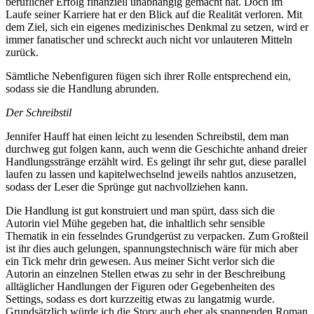
beruflicher Erfolg finanziell unabhängig gemacht hat. Doch im
Laufe seiner Karriere hat er den Blick auf die Realität verloren. Mit
dem Ziel, sich ein eigenes medizinisches Denkmal zu setzen, wird er
immer fanatischer und schreckt auch nicht vor unlauteren Mitteln
zurück.
Sämtliche Nebenfiguren fügen sich ihrer Rolle entsprechend ein,
sodass sie die Handlung abrunden.
Der Schreibstil
Jennifer Hauff hat einen leicht zu lesenden Schreibstil, dem man
durchweg gut folgen kann, auch wenn die Geschichte anhand dreier
Handlungsstränge erzählt wird. Es gelingt ihr sehr gut, diese parallel
laufen zu lassen und kapitelwechselnd jeweils nahtlos anzusetzen,
sodass der Leser die Sprünge gut nachvollziehen kann.
Die Handlung ist gut konstruiert und man spürt, dass sich die
Autorin viel Mühe gegeben hat, die inhaltlich sehr sensible
Thematik in ein fesselndes Grundgerüst zu verpacken. Zum Großteil
ist ihr dies auch gelungen, spannungstechnisch wäre für mich aber
ein Tick mehr drin gewesen. Aus meiner Sicht verlor sich die
Autorin an einzelnen Stellen etwas zu sehr in der Beschreibung
alltäglicher Handlungen der Figuren oder Gegebenheiten des
Settings, sodass es dort kurzzeitig etwas zu langatmig wurde.
Grundsätzlich würde ich die Story auch eher als spannenden Roman