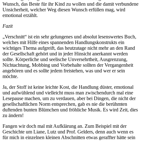
Wunsch, das Beste für ihr Kind zu wollen und die damit verbundene
Unsicherheit, welcher Weg diesen Wunsch erfüllen mag, wird
emotional erzählt.
Fazit
„Verschnitt“ ist ein sehr gelungenes und absolut lesenswertes Buch,
welches mit Hilfe eines spannenden Handlungskonstrukts ein
wichtiges Thema aufgreift, das heutzutage nicht mehr an den Rand
der Gesellschaft gehört und in jeder Hinsicht anerkannt werden
sollte. Körperliche und seelische Unversehrtheit, Ausgrenzung,
Nichtachtung, Mobbing und Vorbehalte sollten der Vergangenheit
angehören und es sollte jedem freistehen, was und wer er sein
möchte.
Ja, der Stoff ist keine leichte Kost, die Handlung düster, emotional
und aufwühlend und vielleicht muss man zwischendurch mal eine
Lesepause machen, um zu verdauen, aber bei Dingen, die nicht der
gesellschaftlichen Norm entsprechen, gab es nie die berühmten
duftenden bunten Blümchen und fröhliche Musik. Es wird Zeit, dies
zu ändern!
Fangen wir doch mal mit Aufklärung an. Zum Beispiel mit der
Geschichte um Liane, Lutz und Prof. Gelders, denn auch wenn es
für mich in einzelnen kleinen Abschnitten etwas geraffter hätte sein