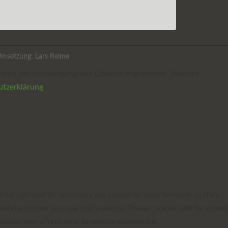
Umsetzung:
Lars Reime
te wird der Verwendung von Cookies zugestimmt. Weitere
tzerklärung
e categorized as necessary are stored on your browser as they
understand how you use this website. These cookies will be stored
cookies may affect your browsing experience.