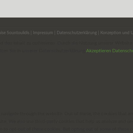
ise Sountoulidis |
Impressum
|
Datenschutzerklärung
| Konzeption und 
und den Inhalt zu optimieren. Durch die Nutzung unserer Websi
ten Sie in unserer Datenschutzerklärung.
Akzeptieren
Datenschu
navigate through the website. Out of these, the cookies that ar
bsite. We also use third-party cookies that help us analyze and 
n to opt-out of these cookies. But opting out of some of these 