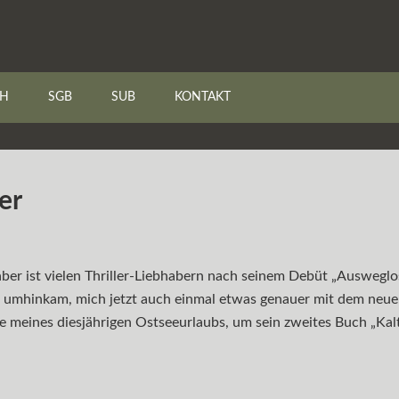
CH
SGB
SUB
KONTAKT
er
er ist vielen Thriller-Liebhabern nach seinem Debüt „Ausweglos“ 
 umhinkam, mich jetzt auch einmal etwas genauer mit dem neuen
e meines diesjährigen Ostseeurlaubs, um sein zweites Buch „Kalt