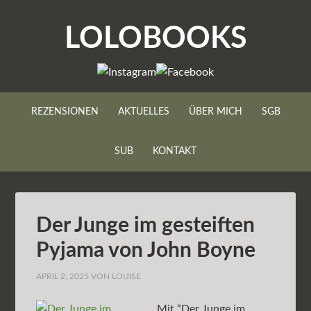
LOLOBOOKS
REZENSIONEN
AKTUELLES
ÜBER MICH
SGB
SUB
KONTAKT
Der Junge im gesteiften
Pyjama von John Boyne
APRIL 2, 2025
VON
LOUISE
Mit “Der Junge im