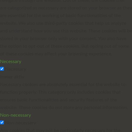
navigate through the website. Out of these, the cookies that
are categorized as necessary are stored on your browser as they
are essential for the working of basic functionalities of the
website. We also use third-party cookies that help us analyze
and understand how you use this website. These cookies will be
stored in your browser only with your consent. You also have
the option to opt-out of these cookies. But opting out of some
of these cookies may affect your browsing experience.
Necessary
Necessary
immer aktiv
Necessary cookies are absolutely essential for the website to
function properly. This category only includes cookies that
ensures basic functionalities and security features of the
website. These cookies do not store any personal information.
Non-necessary
Non-necessary
Any cookies that may not be particularly necessary for the