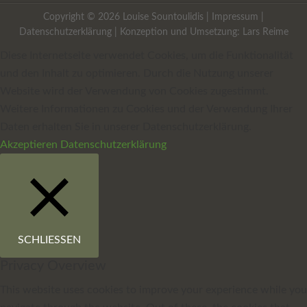
Copyright © 2026 Louise Sountoulidis |
Impressum
|
Datenschutzerklärung
| Konzeption und Umsetzung:
Lars Reime
Diese Internetseite verwendet Cookies, um die Funktionalität
und den Inhalt zu optimieren. Durch die Nutzung unserer
Website wird der Verwendung von Cookies zugestimmt.
Weitere Informationen zu Cookies und der Verwendung Ihrer
Daten erhalten Sie in unserer Datenschutzerklärung.
Akzeptieren
Datenschutzerklärung
SCHLIESSEN
Privacy Overview
This website uses cookies to improve your experience while you