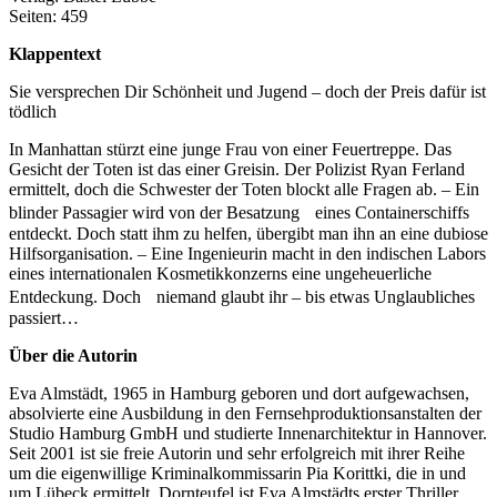
Seiten: 459
Klappentext
Sie versprechen Dir Schönheit und Jugend – doch der Preis dafür ist
tödlich
In Manhattan stürzt eine junge Frau von einer Feuertreppe. Das
Gesicht der Toten ist das einer Greisin. Der Polizist Ryan Ferland
ermittelt, doch die Schwester der Toten blockt alle Fragen ab. – Ein
blinder Passagier wird von der Besatzung eines Containerschiffs
entdeckt. Doch statt ihm zu helfen, übergibt man ihn an eine dubiose
Hilfsorganisation. – Eine Ingenieurin macht in den indischen Labors
eines internationalen Kosmetikkonzerns eine ungeheuerliche
Entdeckung. Doch niemand glaubt ihr – bis etwas Unglaubliches
passiert…
Über die Autorin
Eva Almstädt, 1965 in Hamburg geboren und dort aufgewachsen,
absolvierte eine Ausbildung in den Fernsehproduktionsanstalten der
Studio Hamburg GmbH und studierte Innenarchitektur in Hannover.
Seit 2001 ist sie freie Autorin und sehr erfolgreich mit ihrer Reihe
um die eigenwillige Kriminalkommissarin Pia Korittki, die in und
um Lübeck ermittelt. Dornteufel ist Eva Almstädts erster Thriller.