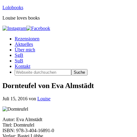
Lolobooks
Louise loves books
Rezensionen
Aktuelles
Über mich
SgB
SuB
Kontakt
Dornteufel von Eva Almstädt
Juli 15, 2016
von
Louise
Autor: Eva Almstädt
Titel: Dornteufel
ISBN: 978-3-404-16891-0
Verlag: Bastei Lübbe