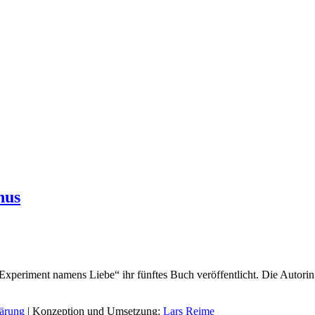
nus
periment namens Liebe“ ihr fünftes Buch veröffentlicht. Die Autorin b
lärung
| Konzeption und Umsetzung:
Lars Reime