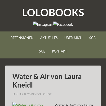
LOLOBOOKS
REZENSIONEN
AKTUELLES
ÜBER MICH
SGB
SUB
KONTAKT
Water & Air von Laura
Kneidl
JANUAR 8, 2023
VON
LOUISE
„Water & Air“ von Laura