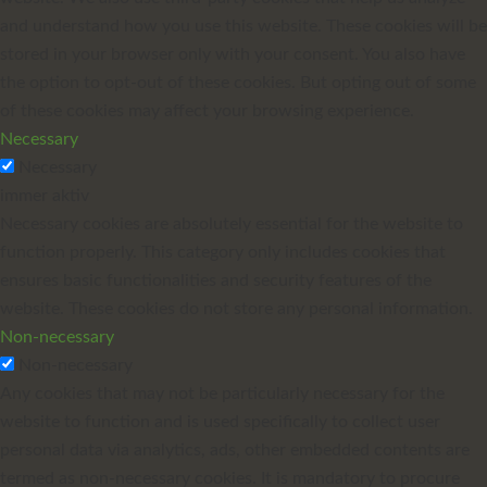
and understand how you use this website. These cookies will be
stored in your browser only with your consent. You also have
the option to opt-out of these cookies. But opting out of some
of these cookies may affect your browsing experience.
Necessary
Necessary
immer aktiv
Necessary cookies are absolutely essential for the website to
function properly. This category only includes cookies that
ensures basic functionalities and security features of the
website. These cookies do not store any personal information.
Non-necessary
Non-necessary
Any cookies that may not be particularly necessary for the
website to function and is used specifically to collect user
personal data via analytics, ads, other embedded contents are
termed as non-necessary cookies. It is mandatory to procure