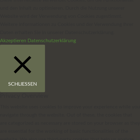
Diese Internetseite verwendet Cookies, um die Funktionalität
und den Inhalt zu optimieren. Durch die Nutzung unserer
Website wird der Verwendung von Cookies zugestimmt.
Weitere Informationen zu Cookies und der Verwendung Ihrer
Daten erhalten Sie in unserer Datenschutzerklärung.
Akzeptieren
Datenschutzerklärung
SCHLIESSEN
Privacy Overview
This website uses cookies to improve your experience while you
navigate through the website. Out of these, the cookies that
are categorized as necessary are stored on your browser as they
are essential for the working of basic functionalities of the
website. We also use third-party cookies that help us analyze