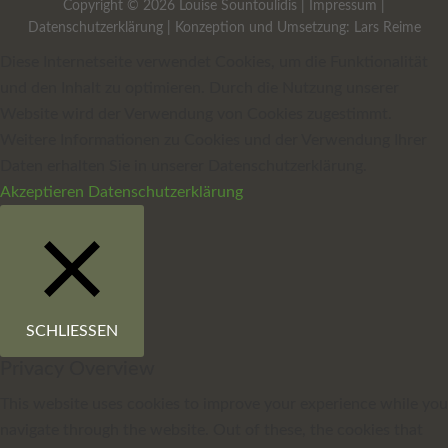
Copyright © 2026 Louise Sountoulidis |
Impressum
|
Datenschutzerklärung
| Konzeption und Umsetzung:
Lars Reime
Diese Internetseite verwendet Cookies, um die Funktionalität
und den Inhalt zu optimieren. Durch die Nutzung unserer
Website wird der Verwendung von Cookies zugestimmt.
Weitere Informationen zu Cookies und der Verwendung Ihrer
Daten erhalten Sie in unserer Datenschutzerklärung.
Akzeptieren
Datenschutzerklärung
SCHLIESSEN
Privacy Overview
This website uses cookies to improve your experience while you
navigate through the website. Out of these, the cookies that