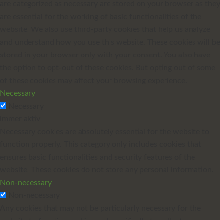
are categorized as necessary are stored on your browser as they
are essential for the working of basic functionalities of the
website. We also use third-party cookies that help us analyze
and understand how you use this website. These cookies will be
stored in your browser only with your consent. You also have
the option to opt-out of these cookies. But opting out of some
of these cookies may affect your browsing experience.
Necessary
Necessary
immer aktiv
Necessary cookies are absolutely essential for the website to
function properly. This category only includes cookies that
ensures basic functionalities and security features of the
website. These cookies do not store any personal information.
Non-necessary
Non-necessary
Any cookies that may not be particularly necessary for the